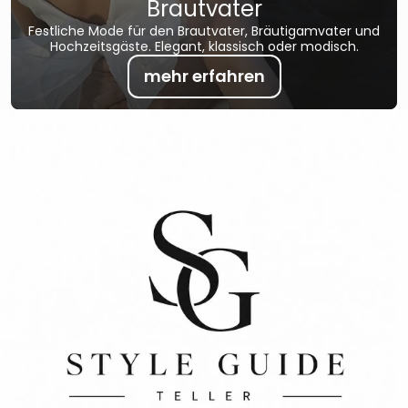
Brautvater
Festliche Mode für den Brautvater, Bräutigamvater und
Hochzeitsgäste. Elegant, klassisch oder modisch.
mehr erfahren