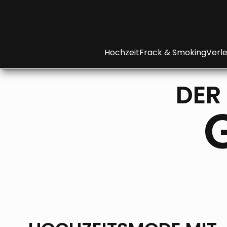
Hochzeit
Frack & Smoking
Verle
DER