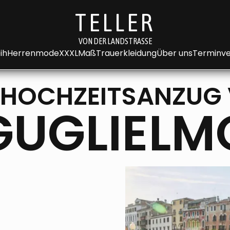
TELLER
VON DER LANDSTRASSE
ih
Herrenmode
XXXL
Maß
Trauerkleidung
Über uns
Terminve
 HOCHZEITSANZUG
GUGLIELM